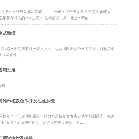
的整个APP开发标准流程。 一般的APP开发及上线流程 步骤如
有相关的idea(主意)，也就是说，第一步是APP的i...
测试数据
vOps是一种需要软件开发人员和IT运营团队密切协作的文化，目标是更
该软件。...
应用发展
...
与雍禾植发合作开发毛检系统
雍禾植发合作开发毛检系统，助力雍禾植发开发头皮毛发检测系统，完善
拍照照片至系统区位后，通过提交自动进入毛检...
前端Web开发框架