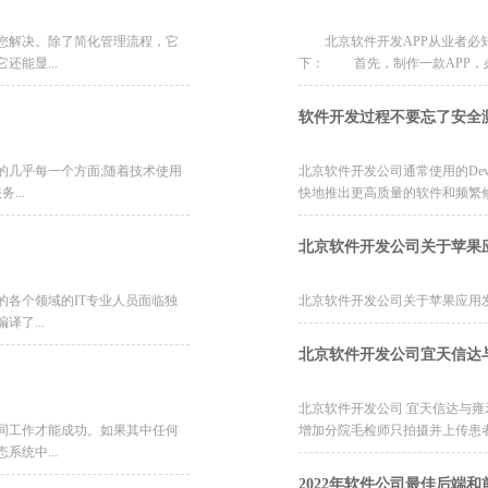
您解决。除了简化管理流程，它
北京软件开发APP从业者必知
能显...
下： 首先，制作一款APP，必须要
软件开发过程不要忘了安全
的几乎每一个方面;随着技术使用
北京软件开发公司通常使用的De
...
快地推出更高质量的软件和频繁修改
北京软件开发公司关于苹果
各个领域的IT专业人员面临独
北京软件开发公司关于苹果应用发展
了...
北京软件开发公司宜天信达
北京软件开发公司 宜天信达与
同工作才能成功。如果其中任何
增加分院毛检师只拍摄并上传患者
统中...
2022年软件公司最佳后端和