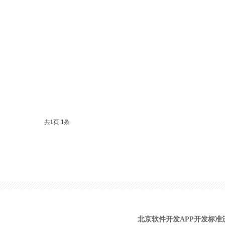
共
1
页
1
条
北京软件开发APP开发标准