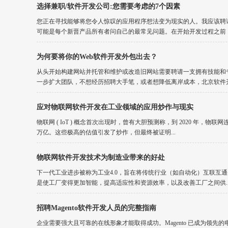
选择兼职/软件开发公司:您需要考虑的7个因素
您正在寻找能够将您令人惊叹的应用程序想法变为现实的人。我应该聘
可能是每个新晋产品所有者问自己的最常见问题。在开始开发过程之前，您
为何要将你的Web软件开发外包出去？
从头开始构建网站并托管和维护或改造旧网站需要聘请一支拥有技能和
一步扩大团队，不想经历招聘大手笔，或者想降低离岸成本，北京软件开发
应对物联网软件开发在工业领域的应用炒作与现实
物联网 ( IoT ) 概念首次出现时，曾有大胆预测称，到 2020 年，物联
万亿。这些极高的估值引发了炒作，但最终被证明...
物联网软件开发技术为制造业带来的好处
下一代工业进步被称为工业4.0，旨在将传统行业（如自动化）互联互通
是使工厂变得更加智能，提高适应性和资源效率，以及改善工厂之间供..
招聘Magento软件开发人员的完整指南
企业需要强大且可靠的在线形象才能取得成功。Magento 已成为领先